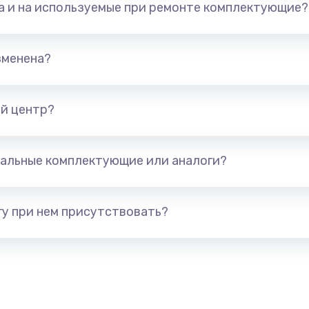
та и на используемые при ремонте комплектующие?
арты)
1800 руб.
Заказ
1300 руб.
Заказ
зменена?
650 руб.
Заказ
й центр?
1300 руб.
Заказ
альные комплектующие или аналоги?
400 руб.
Заказ
1000 руб.
Заказ
у при нем присутствовать?
900 руб.
Заказ
1200 руб.
Заказ