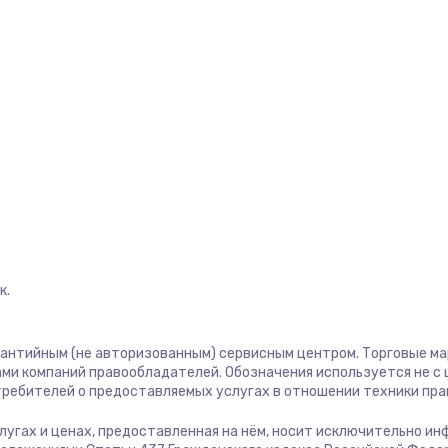
1400 руб.
Заказ
1400 руб.
Заказ
580 руб.
Заказ
500 руб.
Заказ
1000 руб.
Заказ
к.
700 руб.
Заказ
600 руб.
Заказ
рантийным (не авторизованным) сервисным центром. Торговые марк
ми компаний правообладателей. Обозначения используется не 
отребителей о предоставляемых услугах в отношении техники пр
850 руб.
Заказ
услугах и ценах, предоставленная на нём, носит исключительно и