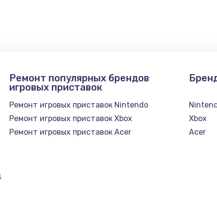
900 руб.
Заказ
1300 руб.
Заказ
1200 руб.
Заказ
Ремонт популярных брендов
Брен
1500 руб.
Заказ
игровых приставок
Ремонт игровых приставок Nintendo
Ninten
а
2500 руб.
Заказ
Ремонт игровых приставок Xbox
Xbox
Ремонт игровых приставок Acer
Acer
1300 руб.
Заказ
900 руб.
Заказ
4
онтаж
1300 руб.
Заказ