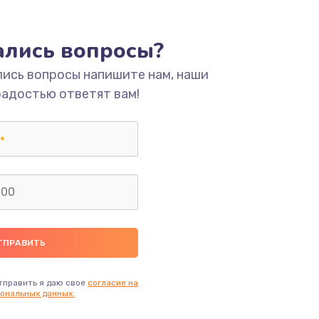
ать
тались вопросы?
ать
лись вопросы напишите нам, наши
радостью ответят вам!
ать
ать
ать
ать
ать
тправить я даю свое
согласие на
ональных данных.