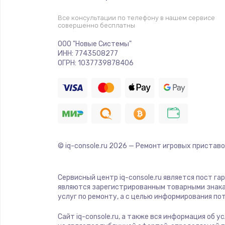
Прошивка
Все консультации по телефону в нашем сервисе
совершенно бесплатны
Ремонт платы электроники
ООО "Новые Системы"
ИНН: 7743508277
Комплексная чистка
ОГРН: 1037739878406
Замена датчиков
Замена шнура питания
© iq-console.ru
2026
— Ремонт игровых приставо
Ремонт кнопки
Настройка
Сервисный центр iq-console.ru является пост га
являются зарегистрированным товарными знака
услуг по ремонту, а с целью информирования п
Ремонт корпуса
Сайт iq-console.ru, а также вся информация об 