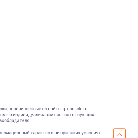
ать
ать
ать
ать
ать
ать
ать
и, перечисленные на сайте iq-console.ru,
с целью индивидуализации соответствующих
авообладателя
ать
нформационный характер и ни при каких условиях