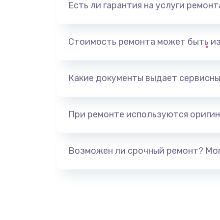
Есть ли гарантия на услуги ремон
Замена видеоадаптера (видеок
Замена, перепайка чипа
Стоимость ремонта может быть и
Замена HDMI-разъема
Какие документы выдает сервисны
Замена/Pемонт карбюратора
При ремонте используются оригин
Ремонт капиллярной трубки
Замена блока питания
Возможен ли срочный ремонт? Мог
Прошивка / разблокировка
Замена термостата