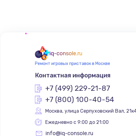
Замена сенсорного датчика
Замена сигнальной лампы
Замена системной платы
iq-console.ru
Ремонт игровых приставок в Москве
Замена температурного датчик
Контактная информация
Замена электроконфорки
+7 (499) 229-21-87
+7 (800) 100-40-54
Техобслуживание
Москва
,
 улица Серпуховский Вал, 21к
Установка / подключение / дем
Ежедневно с 9:00 до 21:00
info@iq-console.ru