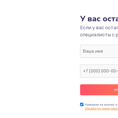
1000 руб.
Заказ
У вас ос
700 руб.
Заказ
Если у вас оста
специалисты с 
2500 руб.
Заказ
1400 руб.
Заказ
модуля
600 руб.
Заказ
1100 руб.
Заказ
900 руб.
Заказ
Нажимая на кнопку о
обработку моих перс
нфорки