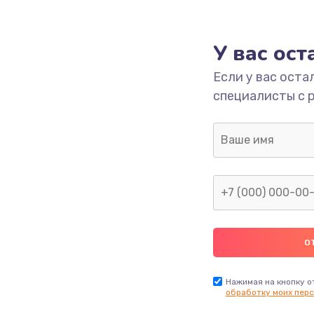
1000 руб.
Заказ
У вас ос
700 руб.
Заказ
Если у вас оста
специалисты с 
2500 руб.
Заказ
1400 руб.
Заказ
модуля
600 руб.
Заказ
1100 руб.
Заказ
900 руб.
Заказ
Нажимая на кнопку о
обработку моих перс