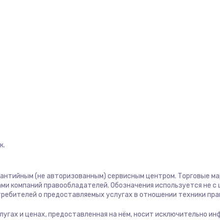
1400 руб.
Заказ
1400 руб.
Заказ
580 руб.
Заказ
500 руб.
Заказ
1000 руб.
Заказ
к.
700 руб.
Заказ
600 руб.
Заказ
рантийным (не авторизованным) сервисным центром. Торговые марк
ми компаний правообладателей. Обозначения используется не 
отребителей о предоставляемых услугах в отношении техники пр
850 руб.
Заказ
услугах и ценах, предоставленная на нём, носит исключительно и