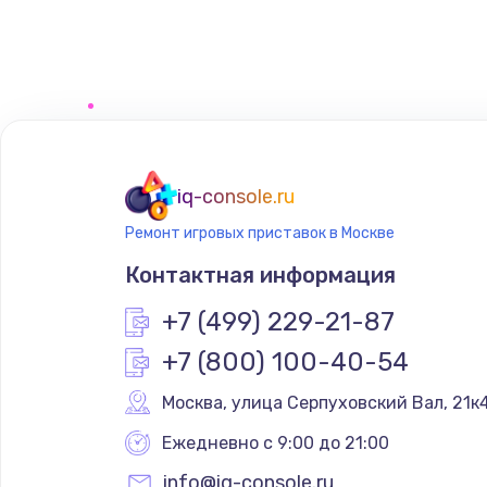
Замена регулятора режимов ко
Замена сенсорного датчика
Замена сигнальной лампы
Замена системной платы
iq-console.ru
Ремонт игровых приставок в Москве
Замена температурного датчик
Контактная информация
Замена электроконфорки
+7 (499) 229-21-87
+7 (800) 100-40-54
Техобслуживание
Москва
,
 улица Серпуховский Вал, 21к
Установка / подключение / дем
Ежедневно с 9:00 до 21:00
info@iq-console.ru