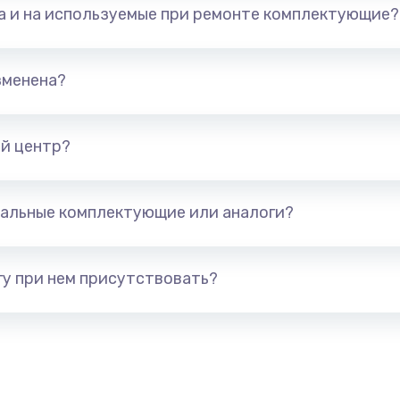
та и на используемые при ремонте комплектующие?
арты)
1800 руб.
Заказ
1300 руб.
Заказ
зменена?
650 руб.
Заказ
й центр?
1300 руб.
Заказ
альные комплектующие или аналоги?
400 руб.
Заказ
1000 руб.
Заказ
у при нем присутствовать?
900 руб.
Заказ
1200 руб.
Заказ