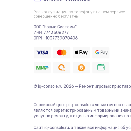
Прошивка
Все консультации по телефону в нашем сервисе
совершенно бесплатны
Ремонт платы электроники
ООО "Новые Системы"
ИНН: 7743508277
Комплексная чистка
ОГРН: 1037739878406
Замена датчиков
Замена шнура питания
© iq-console.ru
2026
— Ремонт игровых приставо
Ремонт кнопки
Настройка
Сервисный центр iq-console.ru является пост га
являются зарегистрированным товарными знака
услуг по ремонту, а с целью информирования п
Ремонт корпуса
Сайт iq-console.ru, а также вся информация об 