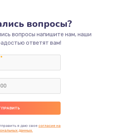
ать
тались вопросы?
ать
лись вопросы напишите нам, наши
радостью ответят вам!
ать
ать
ать
ать
ать
тправить я даю свое
согласие на
ональных данных.