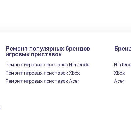
нфорки
900 руб.
Заказ
1300 руб.
Заказ
1200 руб.
Заказ
Ремонт популярных брендов
Брен
1500 руб.
Заказ
игровых приставок
Ремонт игровых приставок Nintendo
Ninten
а
2500 руб.
Заказ
Ремонт игровых приставок Xbox
Xbox
Ремонт игровых приставок Acer
Acer
1300 руб.
Заказ
900 руб.
Заказ
4
онтаж
1300 руб.
Заказ