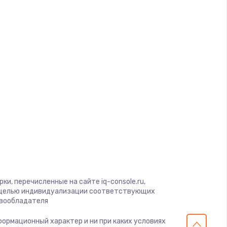
ать
ать
ать
ать
ать
ать
ать
и, перечисленные на сайте iq-console.ru,
с целью индивидуализации соответствующих
авообладателя
ать
нформационный характер и ни при каких условиях