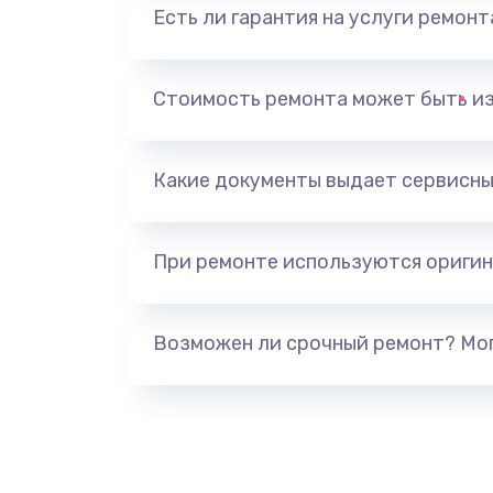
Есть ли гарантия на услуги ремон
Замена видеоадаптера (видеок
Замена, перепайка чипа
Стоимость ремонта может быть и
Замена HDMI-разъема
Какие документы выдает сервисны
Замена/Pемонт карбюратора
При ремонте используются оригин
Ремонт капиллярной трубки
Замена блока питания
Возможен ли срочный ремонт? Мог
Прошивка / разблокировка
Замена термостата