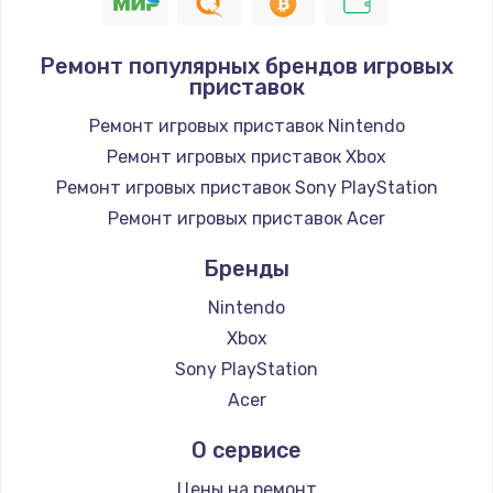
550 руб.
Заказать
Ремонт популярных брендов игровых
приставок
Восстановление IMEI
1190 руб.
Ремонт игровых приставок Nintendo
Ремонт игровых приставок Xbox
Заказать
Ремонт игровых приставок Sony PlayStation
Замена корпуса
Ремонт игровых приставок Acer
890 руб.
Бренды
Заказать
Nintendo
Xbox
Замена микрофона
Sony PlayStation
1050 руб.
Acer
Заказать
О сервисе
Замена микросхемы тачскрина
Цены на ремонт
900 руб.