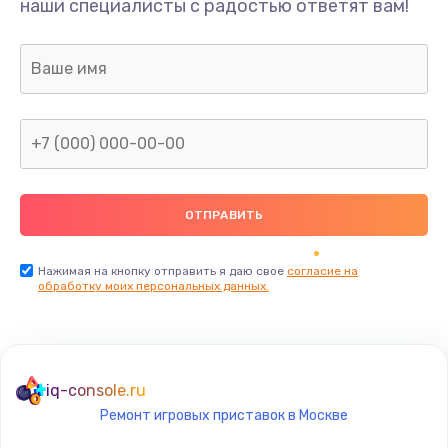
наши специалисты с радостью ответят вам!
500 руб.
Заказать
Ремонт камеры
700 руб.
Заказать
Замена тачскрина
800 руб.
Заказать
Нажимая на кнопку отправить я даю свое
согласие на
обработку моих персональных данных.
Замена шлейфа тачскрина
800 руб.
Заказать
iq-console.ru
Ремонт игровых приставок в Москве
Замена межплатного шлейфа