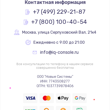
Контактная информация
700 руб.
Заказать
+7 (499) 229-21-87
+7 (800) 100-40-54
Замена контроллера подсветки
700 руб.
Москва
,
 улица Серпуховский Вал, 21к4
Заказать
Ежедневно с 9:00 до 21:00
Замена контроллера изображения
info@iq-console.ru
900 руб.
Заказать
Все консультации по телефону в нашем сервисе
совершенно бесплатны
Замена задней крышки
ООО "Новые Системы"
ИНН: 7743508277
850 руб.
ОГРН: 1037739878406
Заказать
Замена антенного модуля