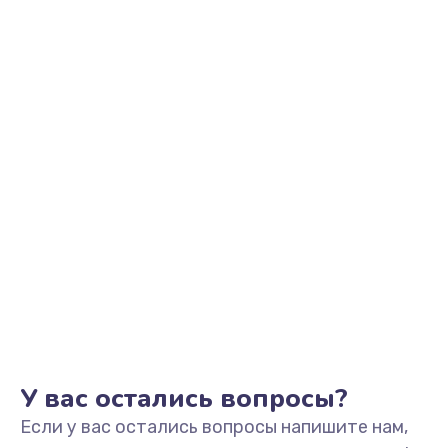
800 руб.
Заказать
Замена NFC
3500 руб.
Заказать
Замена GPS
700 руб.
Заказать
Ремонт вибромотора
500 руб.
Заказать
У вас остались вопросы?
Если у вас остались вопросы напишите нам,
Замена вибромотора