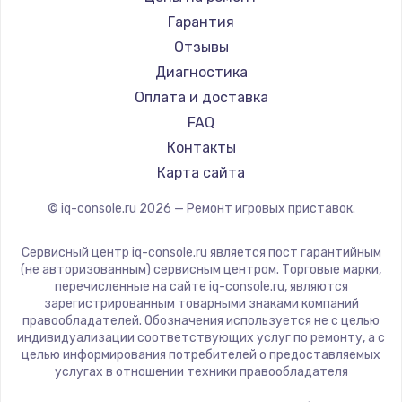
Гарантия
Заказать
Отзывы
Диагностика
Замена нижнего шлейфа
Оплата и доставка
700 руб.
FAQ
Заказать
Контакты
Карта сайта
Замена шлейфа гарнитуры
900 руб.
© iq-console.ru
2026
— Ремонт игровых приставок.
Заказать
Сервисный центр iq-console.ru является пост гарантийным
(не авторизованным) сервисным центром. Торговые марки,
Замена контроллера питания
перечисленные на сайте iq-console.ru, являются
1490 руб.
зарегистрированным товарными знаками компаний
правообладателей. Обозначения используется не с целью
Заказать
индивидуализации соответствующих услуг по ремонту, а с
целью информирования потребителей о предоставляемых
Замена защитного стекла
услугах в отношении техники правообладателя
200 руб.