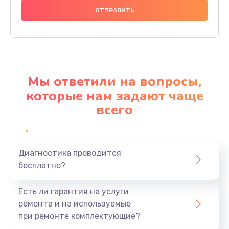
500 руб.
Заказать
Ремонт микрофона
500 руб.
Мы ответили на вопросы,
Заказать
которые нам задают чаще
всего
Ремонт Wi-Fi
500 руб.
Заказать
Диагностика проводится
бесплатно?
Замена АКБ
500 руб.
Есть ли гарантия на услуги
Заказать
ремонта и на используемые
при ремонте комплектующие?
Полная чистка