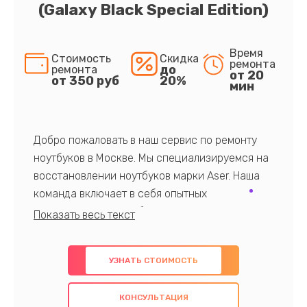
(Galaxy Black Special Edition)
Время
Стоимость
Скидка
ремонта
до
ремонта
от 20
от 350 руб
20%
мин
Добро пожаловать в наш сервис по ремонту
ноутбуков в Москве. Мы специализируемся на
восстановлении ноутбуков марки Aser. Наша
команда включает в себя опытных
профессионалов с обширными знаниями и
многолетним опытом в данной области. Мы
предлагаем быстрый и качественный ремонт с
УЗНАТЬ СТОИМОСТЬ
использованием оригинальных компонентов, а
также гарантируем качество всех
КОНСУЛЬТАЦИЯ
проведенных работ. Наша цель - предоставить