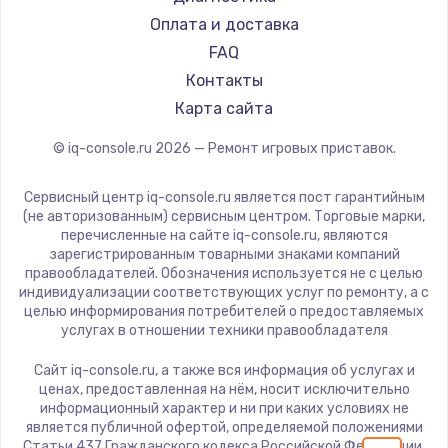
Заказать
Оплата и доставка
FAQ
Замена сенсорного датчика
Контакты
1300 руб.
Карта сайта
Заказать
© iq-console.ru
2026
— Ремонт игровых приставок.
Замена сигнальной лампы
Сервисный центр iq-console.ru является пост гарантийным
1200 руб.
(не авторизованным) сервисным центром. Торговые марки,
перечисленные на сайте iq-console.ru, являются
Заказать
зарегистрированным товарными знаками компаний
правообладателей. Обозначения используется не с целью
индивидуализации соответствующих услуг по ремонту, а с
Замена системной платы
целью информирования потребителей о предоставляемых
1500 руб.
услугах в отношении техники правообладателя
Заказать
Сайт iq-console.ru, а также вся информация об услугах и
ценах, предоставленная на нём, носит исключительно
Замена температурного датчика
информационный характер и ни при каких условиях не
является публичной офертой, определяемой положениями
2500 руб.
Статьи 437 Гражданского кодекса Российской Федерации.