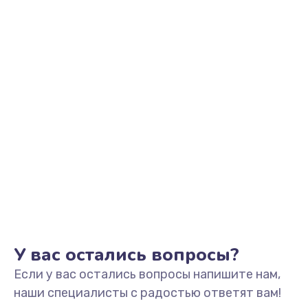
Заказать
Замена видеоадаптера (видеокарты)
1800 руб.
Заказать
Замена, перепайка чипа
1300 руб.
Заказать
Замена HDMI-разъема
650 руб.
Заказать
У вас остались вопросы?
Если у вас остались вопросы напишите нам,
Замена/Pемонт карбюратора
наши специалисты с радостью ответят вам!
1300 руб.