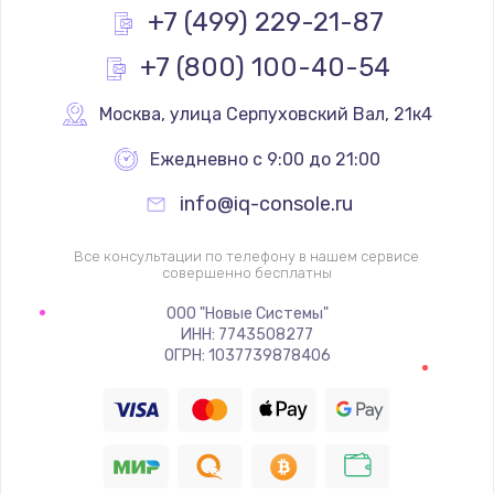
Заказать
+7 (499) 229-21-87
+7 (800) 100-40-54
Замена реле
1000 руб.
Москва
,
 улица Серпуховский Вал, 21к4
Заказать
Ежедневно с 9:00 до 21:00
Замена термопредохранителя
info@iq-console.ru
700 руб.
Заказать
Все консультации по телефону в нашем сервисе
совершенно бесплатны
Замена ТЭНа
ООО "Новые Системы"
ИНН: 7743508277
2500 руб.
ОГРН: 1037739878406
Заказать
Замена шнура
1400 руб.