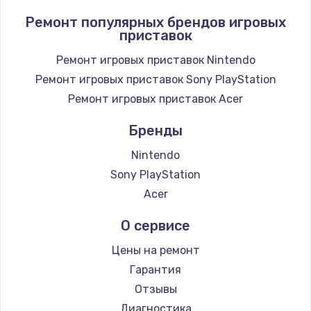
Заказать
Ремонт популярных брендов игровых
приставок
Замена / ремонт электронного модуля
управления
Ремонт игровых приставок Nintendo
600 руб.
Ремонт игровых приставок Sony PlayStation
Заказать
Ремонт игровых приставок Acer
Бренды
Замена конфорки
1100 руб.
Nintendo
Заказать
Sony PlayStation
Acer
Замена платы сенсора
О сервисе
900 руб.
Заказать
Цены на ремонт
Гарантия
Замена регулятора режимов конфорки
Отзывы
900 руб.
Диагностика