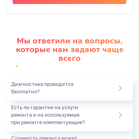
Заказать
Ремонт материнской платы
4500 руб.
Мы ответили на вопросы,
Заказать
которые нам задают чаще
всего
Профилактическая чистка
1000 руб.
Заказать
Диагностика проводится
бесплатно?
Прошивка BIOS
1920 руб.
Есть ли гарантия на услуги
Заказать
ремонта и на используемые
при ремонте комплектующие?
Замена северного моста
1440 руб.
Стоимость ремонта может