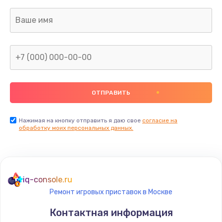
Заказать
Ремонт капиллярной трубки
400 руб.
Заказать
Замена блока питания
1000 руб.
Заказать
Нажимая на кнопку отправить я даю свое
согласие на
обработку моих персональных данных.
Прошивка / разблокировка
900 руб.
Заказать
iq-console.ru
Ремонт игровых приставок в Москве
Замена термостата
Контактная информация
1200 руб.