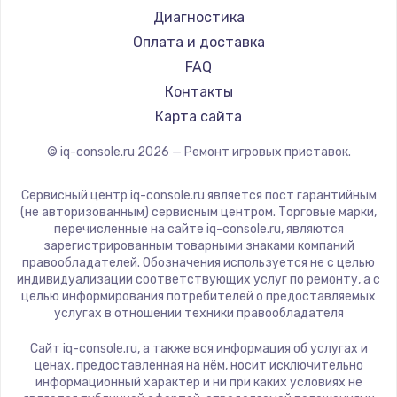
900 руб.
Диагностика
Заказать
Оплата и доставка
FAQ
Замена сенсорного датчика
Контакты
1300 руб.
Карта сайта
Заказать
© iq-console.ru
2026
— Ремонт игровых приставок.
Замена сигнальной лампы
Сервисный центр iq-console.ru является пост гарантийным
1200 руб.
(не авторизованным) сервисным центром. Торговые марки,
перечисленные на сайте iq-console.ru, являются
Заказать
зарегистрированным товарными знаками компаний
правообладателей. Обозначения используется не с целью
индивидуализации соответствующих услуг по ремонту, а с
Замена системной платы
целью информирования потребителей о предоставляемых
1500 руб.
услугах в отношении техники правообладателя
Заказать
Сайт iq-console.ru, а также вся информация об услугах и
ценах, предоставленная на нём, носит исключительно
Замена температурного датчика
информационный характер и ни при каких условиях не