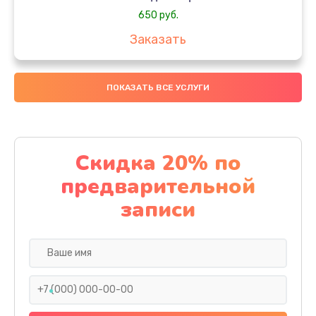
650 руб.
Заказать
Замена аккумулятора
ПОКАЗАТЬ ВСЕ УСЛУГИ
4000 руб.
Заказать
Замена материнской платы
Скидка 20% по
1100 руб.
предварительной
Заказать
записи
Замена масла
750 руб.
Заказать
Замена праймера