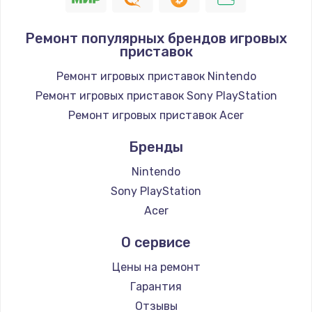
Заказать
Ремонт популярных брендов игровых
приставок
Замена / ремонт электронного модуля
управления
Ремонт игровых приставок Nintendo
600 руб.
Ремонт игровых приставок Sony PlayStation
Заказать
Ремонт игровых приставок Acer
Бренды
Замена конфорки
1100 руб.
Nintendo
Заказать
Sony PlayStation
Acer
Замена платы сенсора
О сервисе
900 руб.
Заказать
Цены на ремонт
Гарантия
Замена регулятора режимов конфорки
Отзывы