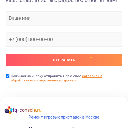
наши специалисты с радостью ответят вам!
1300 руб.
Заказать
Ремонт капиллярной трубки
400 руб.
Заказать
Замена блока питания
1000 руб.
Заказать
Нажимая на кнопку отправить я даю свое
согласие на
обработку моих персональных данных.
Прошивка / разблокировка
900 руб.
Заказать
iq-console.ru
Ремонт игровых приставок в Москве
Замена термостата