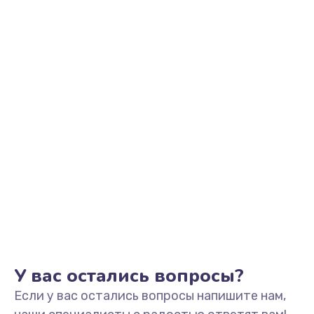
2500 руб.
Заказать
Замена видеоадаптера (видеокарты)
1800 руб.
Заказать
Замена, перепайка чипа
1300 руб.
Заказать
Замена HDMI-разъема
650 руб.
Заказать
У вас остались вопросы?
Если у вас остались вопросы напишите нам,
Замена/Pемонт карбюратора