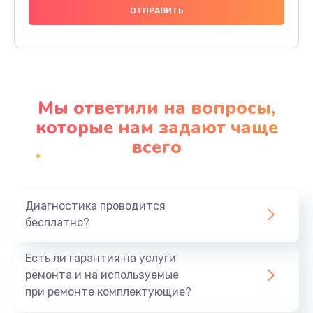
1000 руб.
Заказать
Ремонт материнской платы
4500 руб.
Мы ответили на вопросы,
Заказать
которые нам задают чаще
всего
Профилактическая чистка
1000 руб.
Заказать
Диагностика проводится
бесплатно?
Прошивка BIOS
1920 руб.
Есть ли гарантия на услуги
Заказать
ремонта и на используемые
при ремонте комплектующие?
Замена северного моста