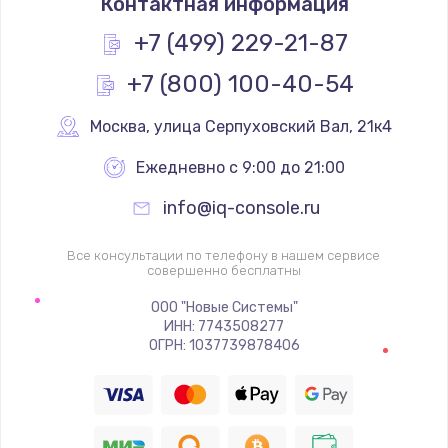
Контактная информация
1200 руб.
Заказать
+7 (499) 229-21-87
+7 (800) 100-40-54
Замена реле
1000 руб.
Москва
,
 улица Серпуховский Вал, 21к4
Заказать
Ежедневно с 9:00 до 21:00
Замена термопредохранителя
info@iq-console.ru
700 руб.
Заказать
Все консультации по телефону в нашем сервисе
совершенно бесплатны
Замена ТЭНа
ООО "Новые Системы"
ИНН: 7743508277
2500 руб.
ОГРН: 1037739878406
Заказать
Замена шнура
1400 руб.