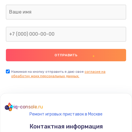
Заказать
Ремонт капиллярной трубки
400 руб.
Заказать
Замена блока питания
1000 руб.
Заказать
Нажимая на кнопку отправить я даю свое
согласие на
обработку моих персональных данных.
Прошивка / разблокировка
900 руб.
Заказать
iq-console.ru
Ремонт игровых приставок в Москве
Замена термостата
Контактная информация
1200 руб.