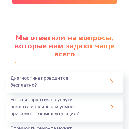
Заказать
Ремонт материнской платы
4500 руб.
Мы ответили на вопросы,
Заказать
которые нам задают чаще
всего
Профилактическая чистка
1000 руб.
Заказать
Диагностика проводится
бесплатно?
Прошивка BIOS
1920 руб.
Есть ли гарантия на услуги
Заказать
ремонта и на используемые
при ремонте комплектующие?
Замена северного моста
1440 руб.
Стоимость ремонта может