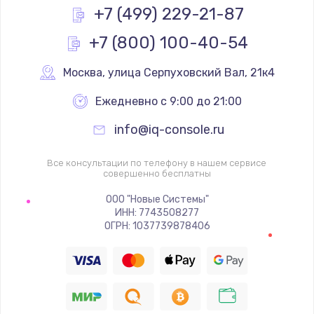
Заказать
+7 (499) 229-21-87
+7 (800) 100-40-54
Замена реле
1000 руб.
Москва
,
 улица Серпуховский Вал, 21к4
Заказать
Ежедневно с 9:00 до 21:00
Замена термопредохранителя
info@iq-console.ru
700 руб.
Заказать
Все консультации по телефону в нашем сервисе
совершенно бесплатны
Замена ТЭНа
ООО "Новые Системы"
ИНН: 7743508277
2500 руб.
ОГРН: 1037739878406
Заказать
Замена шнура
1400 руб.