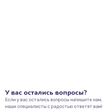
Заказать
Замена видеоадаптера (видеокарты)
1800 руб.
Заказать
Замена, перепайка чипа
1300 руб.
Заказать
Замена HDMI-разъема
650 руб.
Заказать
У вас остались вопросы?
Если у вас остались вопросы напишите нам,
Замена/Pемонт карбюратора
наши специалисты с радостью ответят вам!
1300 руб.