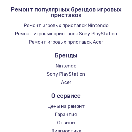
Заказать
Ремонт популярных брендов игровых
приставок
Замена / ремонт электронного модуля
управления
Ремонт игровых приставок Nintendo
600 руб.
Ремонт игровых приставок Sony PlayStation
Заказать
Ремонт игровых приставок Acer
Бренды
Замена конфорки
1100 руб.
Nintendo
Заказать
Sony PlayStation
Acer
Замена платы сенсора
О сервисе
900 руб.
Заказать
Цены на ремонт
Гарантия
Замена регулятора режимов конфорки
Отзывы
900 руб.
Диагностика