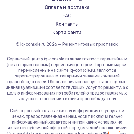
Заказать
Оплата и доставка
FAQ
Замена сенсорного датчика
Контакты
1300 руб.
Карта сайта
Заказать
© iq-console.ru
2026
— Ремонт игровых приставок.
Замена сигнальной лампы
Сервисный центр iq-console.ru является пост гарантийным
1200 руб.
(не авторизованным) сервисным центром. Торговые марки,
перечисленные на сайте iq-console.ru, являются
Заказать
зарегистрированным товарными знаками компаний
правообладателей. Обозначения используется не с целью
индивидуализации соответствующих услуг по ремонту, а с
Замена системной платы
целью информирования потребителей о предоставляемых
1500 руб.
услугах в отношении техники правообладателя
Заказать
Сайт iq-console.ru, а также вся информация об услугах и
ценах, предоставленная на нём, носит исключительно
Замена температурного датчика
информационный характер и ни при каких условиях не
является публичной офертой, определяемой положениями
2500 руб.
Статьи 437 Гражданского кодекса Российской Федерации.