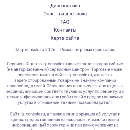
900 руб.
Диагностика
Заказать
Оплата и доставка
FAQ
Замена сенсорного датчика
Контакты
1300 руб.
Карта сайта
Заказать
© iq-console.ru
2026
— Ремонт игровых приставок.
Замена сигнальной лампы
Сервисный центр iq-console.ru является пост гарантийным
1200 руб.
(не авторизованным) сервисным центром. Торговые марки,
перечисленные на сайте iq-console.ru, являются
Заказать
зарегистрированным товарными знаками компаний
правообладателей. Обозначения используется не с целью
индивидуализации соответствующих услуг по ремонту, а с
Замена системной платы
целью информирования потребителей о предоставляемых
1500 руб.
услугах в отношении техники правообладателя
Заказать
Сайт iq-console.ru, а также вся информация об услугах и
ценах, предоставленная на нём, носит исключительно
Замена температурного датчика
информационный характер и ни при каких условиях не