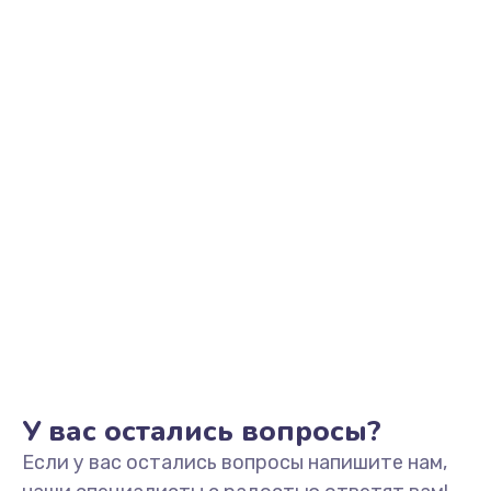
2500 руб.
Заказать
Замена видеоадаптера (видеокарты)
1800 руб.
Заказать
Замена, перепайка чипа
1300 руб.
Заказать
Замена HDMI-разъема
650 руб.
Заказать
У вас остались вопросы?
Если у вас остались вопросы напишите нам,
Замена/Pемонт карбюратора