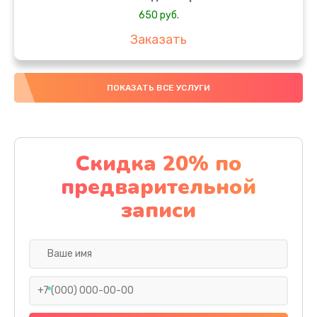
650 руб.
Заказать
Замена аккумулятора
ПОКАЗАТЬ ВСЕ УСЛУГИ
4000 руб.
Заказать
Замена материнской платы
Скидка 20% по
1100 руб.
предварительной
Заказать
записи
Замена масла
750 руб.
Заказать
Замена праймера