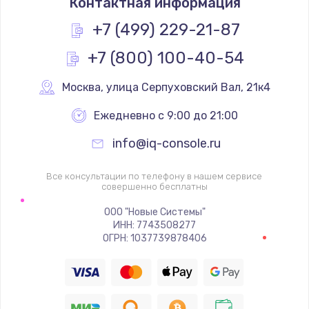
Контактная информация
1200 руб.
Заказать
+7 (499) 229-21-87
+7 (800) 100-40-54
Замена реле
1000 руб.
Москва
,
 улица Серпуховский Вал, 21к4
Заказать
Ежедневно с 9:00 до 21:00
Замена термопредохранителя
info@iq-console.ru
700 руб.
Заказать
Все консультации по телефону в нашем сервисе
совершенно бесплатны
Замена ТЭНа
ООО "Новые Системы"
ИНН: 7743508277
2500 руб.
ОГРН: 1037739878406
Заказать
Замена шнура
1400 руб.