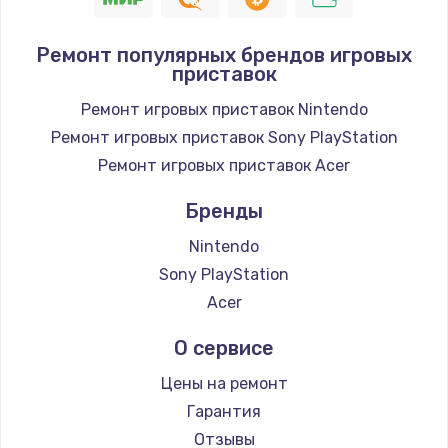
Заказать
Ремонт популярных брендов игровых
приставок
Замена / ремонт электронного модуля
управления
Ремонт игровых приставок Nintendo
600 руб.
Ремонт игровых приставок Sony PlayStation
Заказать
Ремонт игровых приставок Acer
Бренды
Замена конфорки
1100 руб.
Nintendo
Заказать
Sony PlayStation
Acer
Замена платы сенсора
О сервисе
900 руб.
Заказать
Цены на ремонт
Гарантия
Замена регулятора режимов конфорки
Отзывы