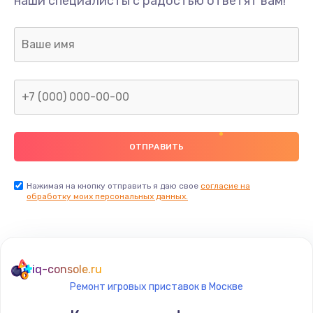
наши специалисты с радостью ответят вам!
1300 руб.
Заказать
Ремонт капиллярной трубки
400 руб.
Заказать
Замена блока питания
1000 руб.
Заказать
Нажимая на кнопку отправить я даю свое
согласие на
обработку моих персональных данных.
Прошивка / разблокировка
900 руб.
Заказать
iq-console.ru
Ремонт игровых приставок в Москве
Замена термостата