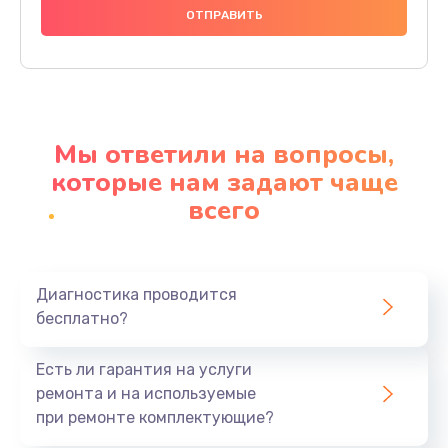
1000 руб.
Заказать
Ремонт материнской платы
4500 руб.
Мы ответили на вопросы,
Заказать
которые нам задают чаще
всего
Профилактическая чистка
1000 руб.
Заказать
Диагностика проводится
бесплатно?
Прошивка BIOS
1920 руб.
Есть ли гарантия на услуги
Заказать
ремонта и на используемые
при ремонте комплектующие?
Замена северного моста